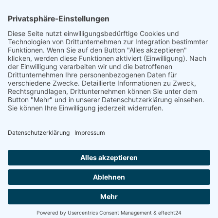
AUG.
14:00
-
16:30
9
KETTWIG Sonntag 9.08.26 14Uhr
Kalender anzeigen
WICHTIGE INFORMATIONEN
Impressum
Datenschutz
Cookie Einstellungen
© Copyright by RuhrPartner für Circus Antoni