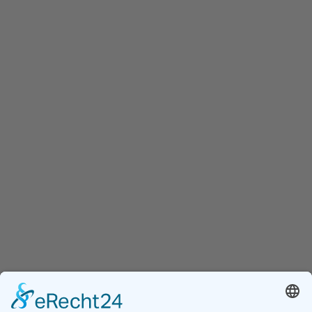
Kasse
Tourdaten
unsere Tiere
Weihnachtscircus
ANSTEHENDE
VERANSTALTUNGEN
AUG.
16:00
-
18:30
7
KETTWIG Freitag 7.08.26 (Familientag) 16Uhr
AUG.
16:00
-
18:30
8
KETTWIG Samstag 8.08.26 16Uhr