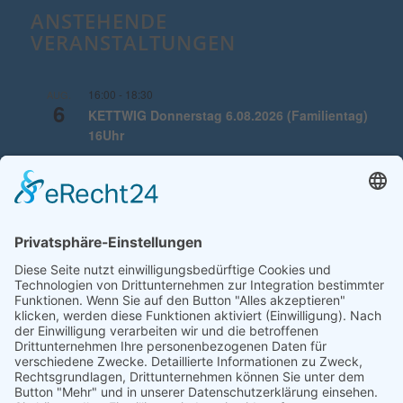
ANSTEHENDE
VERANSTALTUNGEN
16:00
-
18:30
AUG.
6
KETTWIG Donnerstag 6.08.2026 (Familientag)
16Uhr
16:00
-
18:30
AUG.
7
KETTWIG Freitag 7.08.26 (Familientag) 16Uhr
16:00
-
18:30
AUG.
8
KETTWIG Samstag 8.08.26 16Uhr
Kalender anzeigen
WICHTIGE INFORMATIONEN