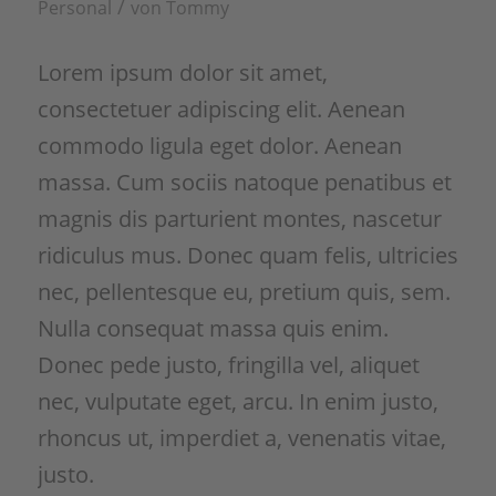
/
Personal
von
Tommy
Usercentrics Consent Management
Platform
&
Lorem ipsum dolor sit amet,
eRecht24
consectetuer adipiscing elit. Aenean
commodo ligula eget dolor. Aenean
massa. Cum sociis natoque penatibus et
magnis dis parturient montes, nascetur
ridiculus mus. Donec quam felis, ultricies
nec, pellentesque eu, pretium quis, sem.
Nulla consequat massa quis enim.
Donec pede justo, fringilla vel, aliquet
nec, vulputate eget, arcu. In enim justo,
rhoncus ut, imperdiet a, venenatis vitae,
justo.