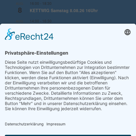
16:00
-
18:30
AUG.
8
KETTWIG Samstag 8.08.26 16Uhr
14:00
-
16:30
AUG.
9
KETTWIG Sonntag 9.08.26 14Uhr
16:00
-
18:30
AUG.
13
KETTWIG Donnerstag 13.08.26 (Familientag)
16Uhr
Kalender anzeigen
WICHTIGE INFORMATIONEN
Impressum
Datenschutz
Cookie Einstellungen