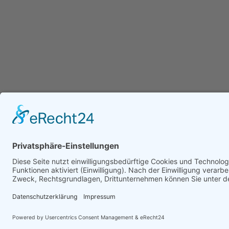
SITEMAP
Bestellung abgeschlossen
Datenschutz
Eventservice
Home
Impressum
Kasse
Tourdaten
unsere Tiere
Weihnachtscircus
© Copyright by RuhrPartner für Circus Antoni