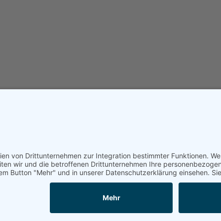
KETTWIG Sonntag 9.08.26 14Uhr
AUG.
16:00
-
18:30
13
KETTWIG Donnerstag 13.08.26
(Familientag) 16Uhr
Kalender anzeigen