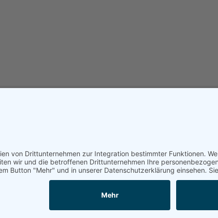
16:00
-
18:30
8
KETTWIG Samstag 8.08.26 16Uhr
AUG.
14:00
-
16:30
9
KETTWIG Sonntag 9.08.26 14Uhr
Kalender anzeigen