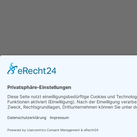
SITEMAP
Bestellung abgeschlossen
Datenschutz
Eventservice
Home
Impressum
Kasse
Tourdaten
unsere Tiere
Weihnachtscircus
© Copyright by RuhrPartner für Circus Antoni