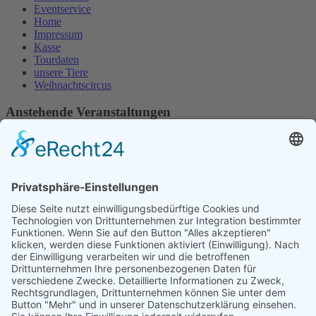
Eventservice
Home
Impressum
Kasse
Tourdaten
unsere Tiere
Weihnachtscircus
Anstehende Veranstaltungen
8
Aug.
16:00
-
18:30
KETTWIG Samstag 8.08.26 16Uhr
9
Aug.
14:00
-
16:30
KETTWIG Sonntag 9.08.26 14Uhr
13
Aug.
16:00
-
18:30
KETTWIG Donnerstag 13.08.26 (Familientag) 16Uhr
Kalender anzeigen