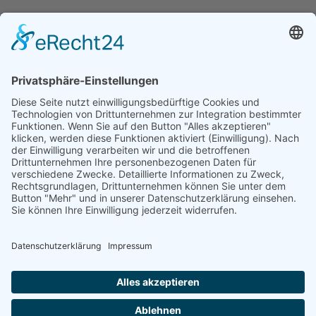
13
KETTWIG Donnerstag 13.08.26 (Familientag)
16Uhr
AUG.
16:00
-
18:30
14
KETTWIG Freitag 14.08.26 (Familientag) 16Uhr
Kalender anzeigen
WICHTIGE INFORMATIONEN
Impressum
Datenschutz
Cookie Einstellungen